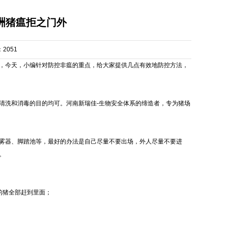
洲猪瘟拒之门外
：
2051
，今天，小编针对防控非瘟的重点，给大家提供几点有效地防控方法，
清洗和消毒的目的均可。河南新瑞佳-生物安全体系的缔造者，专为猪场
雾器、脚踏池等，最好的办法是自己尽量不要出场，外人尽量不要进
。
的猪全部赶到里面；