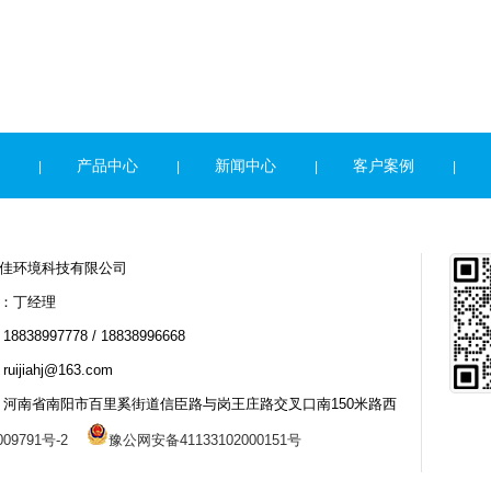
产品中心
新闻中心
客户案例
|
|
|
|
佳环境科技有限公司
：丁经理
8838997778 / 18838996668
uijiahj@163.com
：河南省南阳市百里奚街道信臣路与岗王庄路交叉口南150米路西
09791号-2
豫公网安备41133102000151号