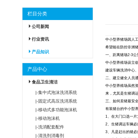
栏目分类
公司新闻
行业资讯
中小型养猪场因人
希望能在防控非洲
产品知识
一、距离猪场2-3
中小型养殖场设立
产品中心
建设车辆洗消中心
二、建立健全人员
食品卫生清洁
中小型养殖场虽然
|-集中式泡沫洗消系统
来，尤其是生猪调
|-固定式高压洗消系统
三、如何卖猪最安
有装猪台的中小型
|-移动式多功能泡沫机
1、在大门口选一
|-移动泡沫机
2、生猪调运车辆
|-洗消配套配件
3、凡是赶出的猪必
|-清洗剂消毒剂