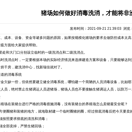
猪场如何做好消毒洗消，才能将非
发布时间：2021-09-21 21:39:03 浏览
工、成本、设备、资金等诸多问题的原因，如果按规模化猪场的要求去做防控成本太高
猪瘟方面给大家提供帮助。
公里处和大门口分别设立临时的一级洗消点和二级洗消点。
临时洗消点时，一定要根据本场的实际经济情况来选择建造方案和设备，只要能够达到
、烘干房，建洗消中心，找新瑞佳就对了。
通道的消毒系统
资金欠缺一些，但依然要建立健全消毒系统，哪怕建一个简陋的人员消毒设备，比如喷
运人员，绝对禁止生猪调运人员进猪场，猪场人员也不要接触生猪调运人员，以防万一
全
养殖场在装猪台进行严格的消毒措施消毒，没有装猪台的养殖场怎么卖猪最安全呢？
片方便圈猪和装猪的地方，就地取材建一个临时圈猪的圈，经过彻底消毒后把今天要卖
必须按照要求彻底的清洗和消毒；
须全部卖掉，严禁生猪回场；