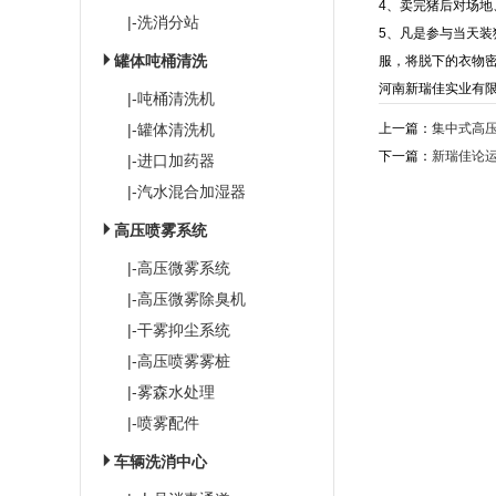
4、卖完猪后对场
|-洗消分站
5、凡是参与当天
罐体吨桶清洗
服，将脱下的衣物
河南新瑞佳实业有
|-吨桶清洗机
|-罐体清洗机
上一篇：
集中式高
下一篇：
新瑞佳论
|-进口加药器
|-汽水混合加湿器
高压喷雾系统
|-高压微雾系统
|-高压微雾除臭机
|-干雾抑尘系统
|-高压喷雾雾桩
|-雾森水处理
|-喷雾配件
车辆洗消中心