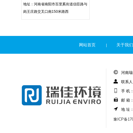
地址：河南省南阳市百里奚街道信臣路与
岗王庄路交叉口南150米路西
网站首页
关于我们
|
河南瑞
联系人
手 机：1
邮 箱：r
地 址
豫ICP备170