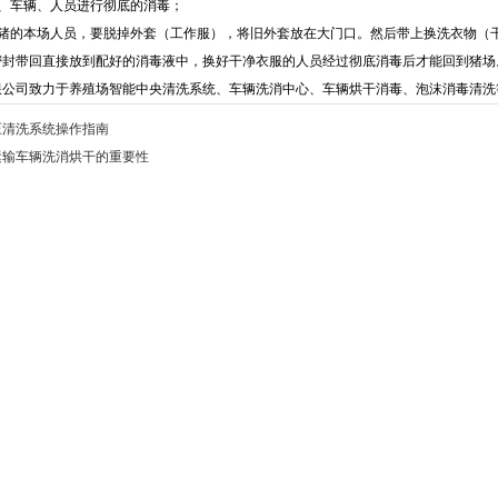
地、车辆、人员进行彻底的消毒；
装猪的本场人员，要脱掉外套（工作服），将旧外套放在大门口。然后带上换洗衣物（
密封带回直接放到配好的消毒液中，换好干净衣服的人员经过彻底消毒后才能回到猪场
限公司致力于养殖场智能中央清洗系统、车辆洗消中心、车辆烘干消毒、泡沫消毒清洗
压清洗系统操作指南
运输车辆洗消烘干的重要性