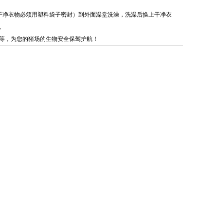
干净衣物必须用塑料袋子密封）到外面澡堂洗澡，洗澡后换上干净衣
。
等，为您的猪场的生物安全保驾护航！