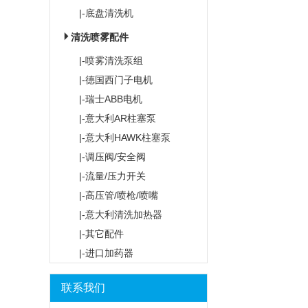
|-底盘清洗机
清洗喷雾配件
|-喷雾清洗泵组
|-德国西门子电机
|-瑞士ABB电机
|-意大利AR柱塞泵
|-意大利HAWK柱塞泵
|-调压阀/安全阀
|-流量/压力开关
|-高压管/喷枪/喷嘴
|-意大利清洗加热器
|-其它配件
|-进口加药器
联系我们